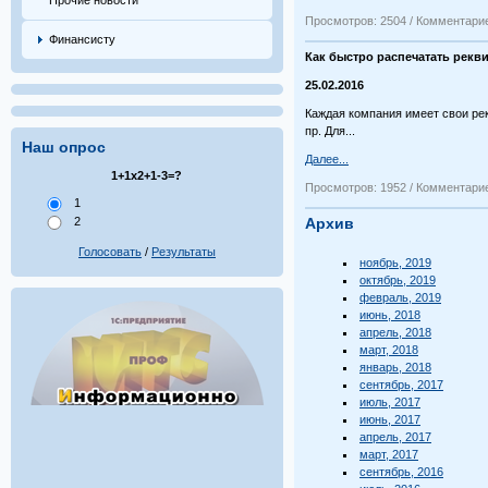
Прочие новости
Просмотров: 2504 / Комментарие
Финансисту
Как быстро распечатать рекви
25.02.2016
Каждая компания имеет свои рек
пр. Для...
Наш опрос
Далее...
1+1х2+1-3=?
Просмотров: 1952 / Комментарие
1
Архив
2
Голосовать
/
Результаты
ноябрь, 2019
октябрь, 2019
февраль, 2019
июнь, 2018
апрель, 2018
март, 2018
январь, 2018
сентябрь, 2017
июль, 2017
июнь, 2017
апрель, 2017
март, 2017
сентябрь, 2016