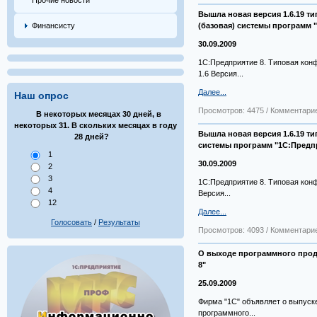
Прочие новости
Вышла новая версия 1.6.19 т
Финансисту
(базовая) системы программ 
30.09.2009
1С:Предприятие 8. Типовая конф
1.6 Версия...
Далее...
Наш опрос
Просмотров: 4475 / Комментарие
В нeкотoрых месяцaх 30 днeй, в
нeкотoрых 31. В cкoльких мecяцaх в гoду
Вышла новая версия 1.6.19 т
28 днeй?
системы программ "1С:Предп
1
30.09.2009
2
3
1С:Предприятие 8. Типовая конф
4
Версия...
12
Далее...
Голосовать
/
Результаты
Просмотров: 4093 / Комментарие
О выходе программного прод
8"
25.09.2009
Фирма "1С" объявляет о выпуске
программного...