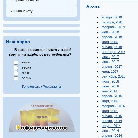
Прочие новости
Архив
Финансисту
ноябрь, 2019
октябрь, 2019
февраль, 2019
июнь, 2018
апрель, 2018
Наш опрос
март, 2018
январь, 2018
В какое время года услуги нашей
сентябрь, 2017
компании наиболее востребованы?
июль, 2017
июнь, 2017
зима
апрель, 2017
весна
март, 2017
лето
сентябрь, 2016
осень
июль, 2016
июнь, 2016
Голосовать
/
Результаты
май, 2016
апрель, 2016
март, 2016
февраль, 2016
март, 2015
январь, 2015
ноябрь, 2014
август, 2014
июнь, 2014
апрель, 2014