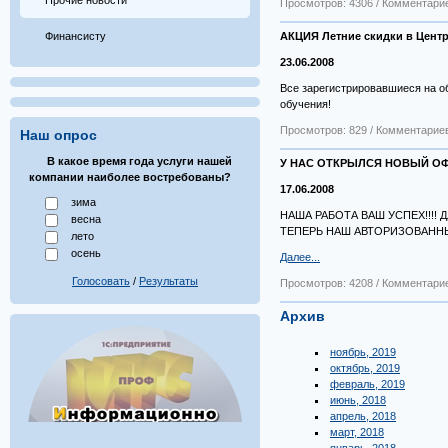
Прочие новости
Просмотров: 4306 / Комментарие
Финансисту
АКЦИЯ Летние скидки в Цент
23.06.2008
Все зарегистрировавшиеся на о
обучения!
Просмотров: 829 / Комментариев
Наш опрос
В какое время года услуги нашей
У НАС ОТКРЫЛСЯ НОВЫЙ ОФ
компании наиболее востребованы?
17.06.2008
зима
НАША РАБОТА ВАШ УСПЕХ!!!
весна
ТЕПЕРЬ НАШ АВТОРИЗОВАННЫ
лето
осень
Далее...
Голосовать
/
Результаты
Просмотров: 4208 / Комментарие
Архив
ноябрь, 2019
октябрь, 2019
февраль, 2019
июнь, 2018
апрель, 2018
март, 2018