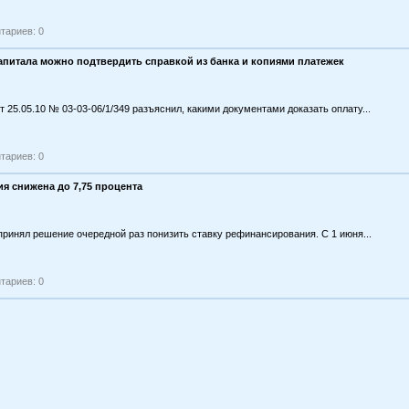
тариев: 0
апитала можно подтвердить справкой из банка и копиями платежек
 25.05.10 № 03-03-06/1/349 разъяснил, какими документами доказать оплату...
тариев: 0
я снижена до 7,75 процента
ринял решение очередной раз понизить ставку рефинансирования. С 1 июня...
тариев: 0