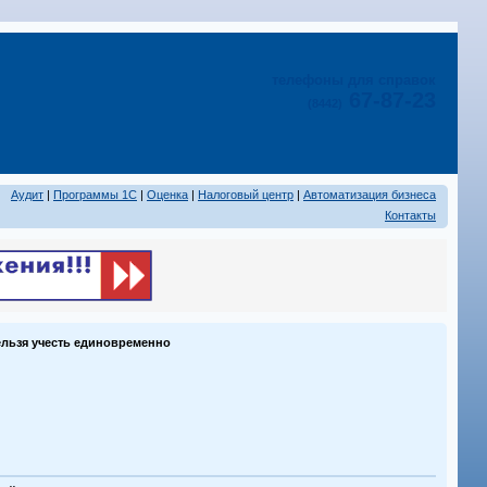
телефоны для справок
67-87-23
(8442)
Аудит
|
Программы 1С
|
Оценка
|
Налоговый центр
|
Автоматизация бизнеса
Контакты
ельзя учесть единовременно