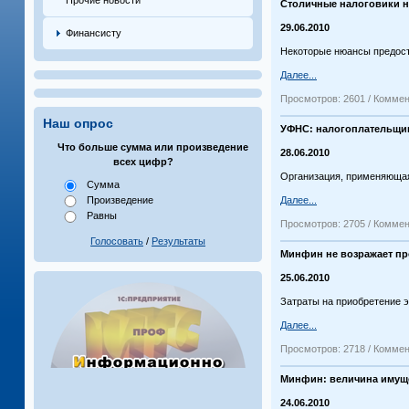
Прочие новости
Столичные налоговики н
29.06.2010
Финансисту
Некоторые нюансы предост
Далее...
Просмотров: 2601 / Коммен
Наш опрос
УФНС: налогоплательщик
Что больше сумма или произведение
28.06.2010
всех цифр?
Организация, применяющая
Сумма
Далее...
Произведение
Равны
Просмотров: 2705 / Коммен
Голосовать
/
Результаты
Минфин не возражает пр
25.06.2010
Затраты на приобретение э
Далее...
Просмотров: 2718 / Коммен
Минфин: величина имуще
24.06.2010